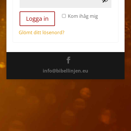
Kom ihåg mig
Logga in
Glömt ditt lösenord?
info@bibellinjen.eu